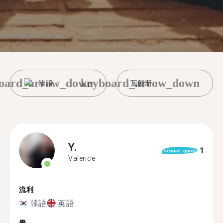
oard_arrow_down
keyboard_arrow_down
韓語
瓦朗斯
Y.
1
format_quote
Valence
流利
韓語
英語