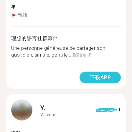
學
韓語
理想的語言社群夥伴
Une personne généreuse de partager son
quotidien, simple, gentille,...
閱讀更多
下載APP
Y.
1
format_quote
Valence