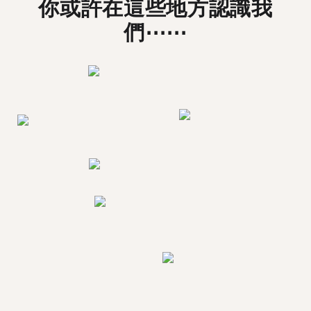
你或許在這些地方認識我
們⋯⋯