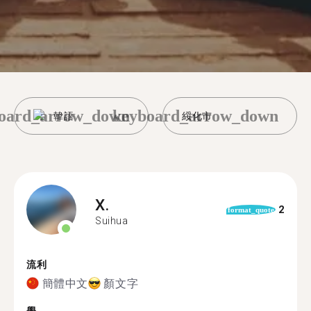
oard_arrow_down
keyboard_arrow_down
韓語
綏化市
X.
2
format_quote
Suihua
流利
簡體中文
顏文字