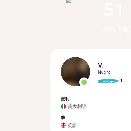
51
的韓語母
V.
Nuoro
1
format_quote
流利
義大利語
學
英語