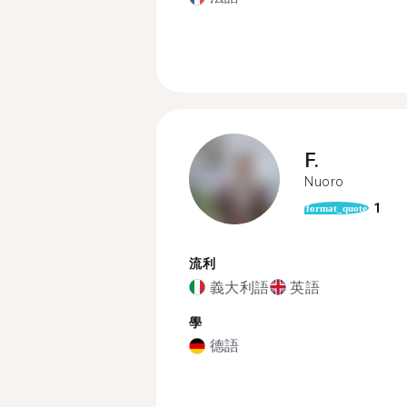
F.
Nuoro
1
format_quote
流利
義大利語
英語
學
德語