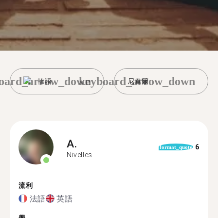
oard_arrow_down
keyboard_arrow_down
韓語
尼韋爾
A.
6
format_quote
Nivelles
流利
法語
英語