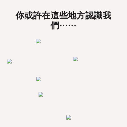
你或許在這些地方認識我
們⋯⋯