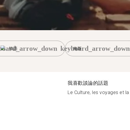
board_arrow_down
keyboard_arrow_down
韓語
梅斯
我喜歡談論的話題
Le Culture, les voyages et la