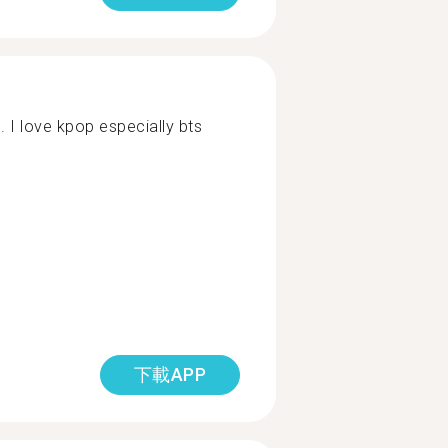
. I love kpop especially bts
下載APP