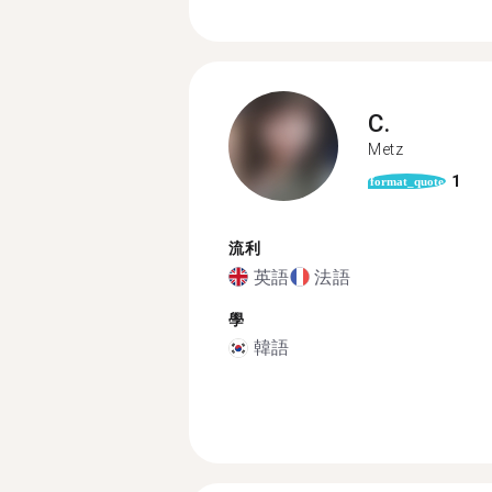
C.
Metz
1
format_quote
流利
英語
法語
學
韓語