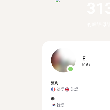
31
的韓語母
E.
Metz
流利
法語
英語
學
韓語