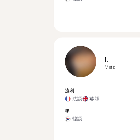
I.
Metz
流利
法語
英語
學
韓語