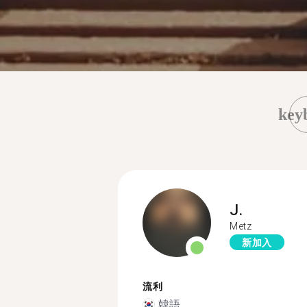
key
J.
Metz
新加入
流利
韓語