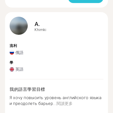
A.
Khimki
流利
俄語
學
英語
我的語言學習目標
Я хочу повысить уровень английского языка
и преодолеть барьер...
閱讀更多