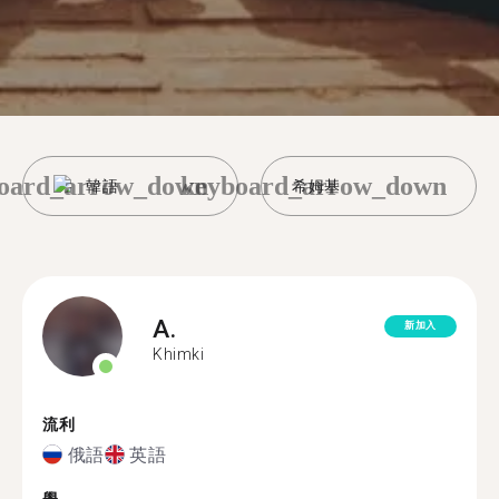
oard_arrow_down
keyboard_arrow_down
韓語
希姆基
A.
新加入
Khimki
流利
俄語
英語