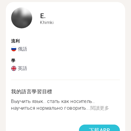
E.
Khimki
流利
俄語
學
英語
我的語言學習目標
Выучить язык.. стать как носитель..
научиться нормально говорить...
閱讀更多
下載APP