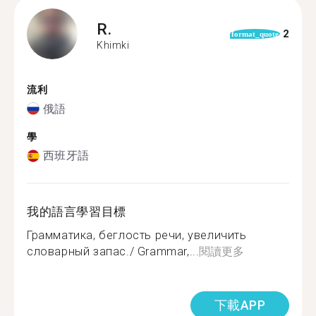
R.
2
format_quote
Khimki
流利
俄語
學
西班牙語
我的語言學習目標
Грамматика, беглость речи, увеличить
словарный запас./ Grammar,...
閱讀更多
下載APP