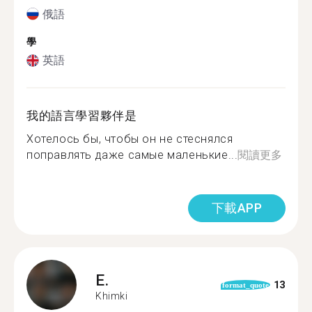
俄語
學
英語
我的語言學習夥伴是
Хотелось бы, чтобы он не стеснялся
поправлять даже самые маленькие...
閱讀更多
下載APP
E.
13
format_quote
Khimki