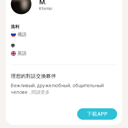
M.
Khimki
流利
俄語
學
英語
理想的對話交換夥伴
Вежливый, дружелюбный, общительный
челове...
閱讀更多
下載APP