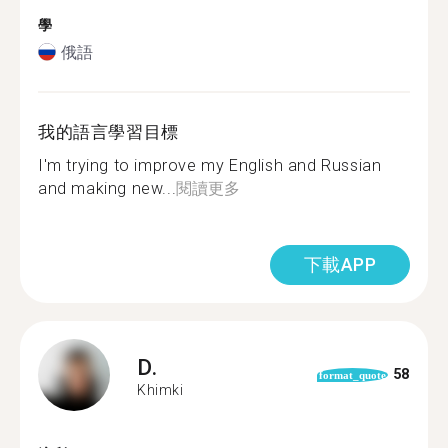
學
俄語
我的語言學習目標
I'm trying to improve my English and Russian
and making new...
閱讀更多
下載APP
D.
58
format_quote
Khimki