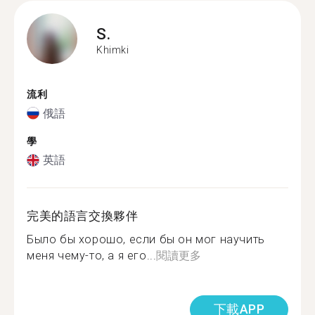
S.
Khimki
流利
俄語
學
英語
完美的語言交換夥伴
Было бы хорошо, если бы он мог научить
меня чему-то, а я его...
閱讀更多
下載APP