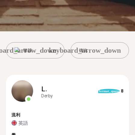
oard_arrow_down
keyboard_arrow_down
韓語
德比
L.
8
format_quote
Derby
流利
英語