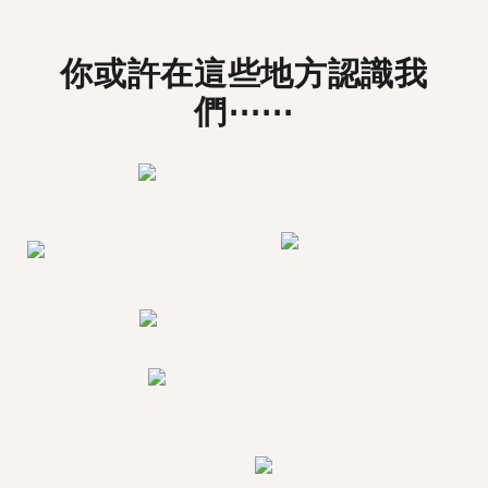
你或許在這些地方認識我
們⋯⋯