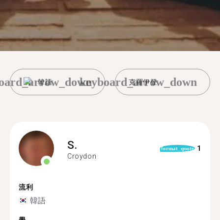
oard_arrow_down
keyboard_arrow_down
韓語
克羅伊登
S.
1
format_quote
Croydon
流利
韓語