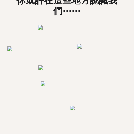
你或許在這些地方認識我
們⋯⋯