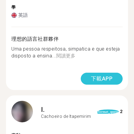
學
英語
理想的語言社群夥伴
Uma pessoa respeitosa, simpatica e que esteja
disposto a ensina...
閱讀更多
下載APP
I.
2
format_quote
Cachoeiro de Itapemirim