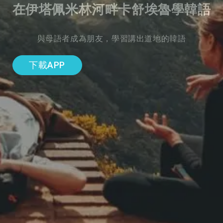
在伊塔佩米林河畔卡舒埃魯學韓語
與母語者成為朋友，學習講出道地的韓語
下載APP