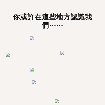
你或許在這些地方認識我
們⋯⋯