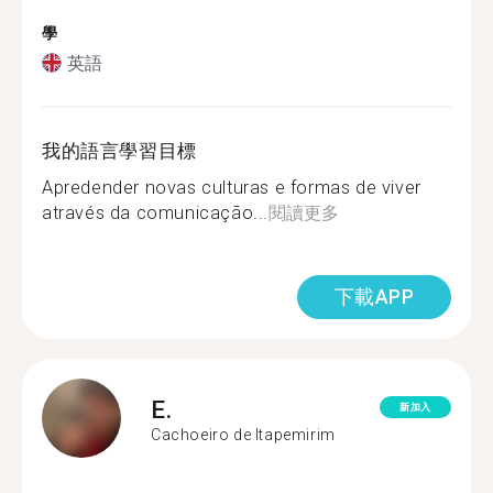
學
英語
我的語言學習目標
Apredender novas culturas e formas de viver
através da comunicação...
閱讀更多
下載APP
E.
新加入
Cachoeiro de Itapemirim