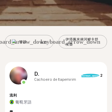
伊塔佩米林河畔卡舒
oard_arrow_down
keyboard_arrow_down
韓語
埃魯
D.
2
format_quote
Cachoeiro de Itapemirim
流利
葡萄牙語