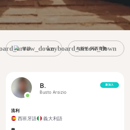
oard_arrow_down
keyboard_arrow_down
韓語
布斯托-阿西齊奧
B.
新加入
Busto Arsizio
流利
西班牙語
義大利語