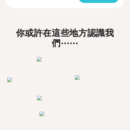
你或許在這些地方認識我
們⋯⋯