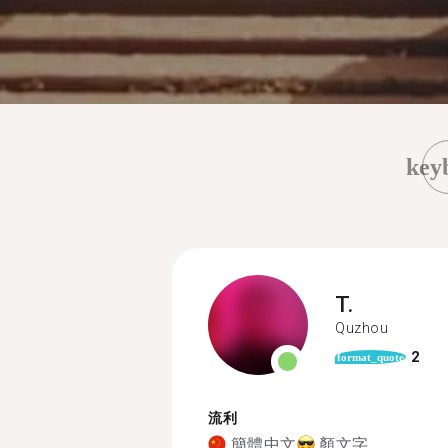
key
T.
Quzhou
2
format_quote
流利
簡體中文
顏文字