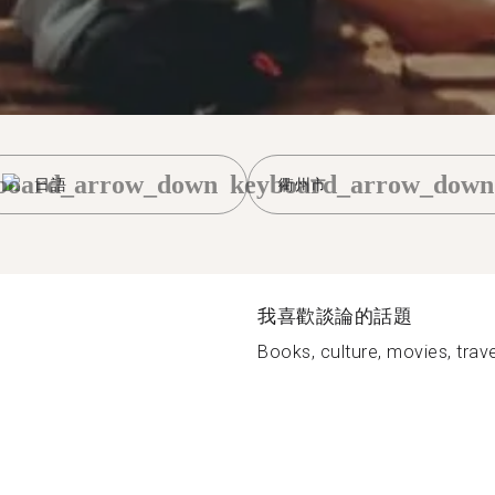
board_arrow_down
keyboard_arrow_down
日語
衢州市
我喜歡談論的話題
Books, culture, movies, trave