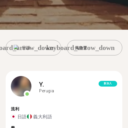
oard_arrow_down
keyboard_arrow_down
日語
佩魯賈
Y.
新加入
Perugia
流利
日語
義大利語