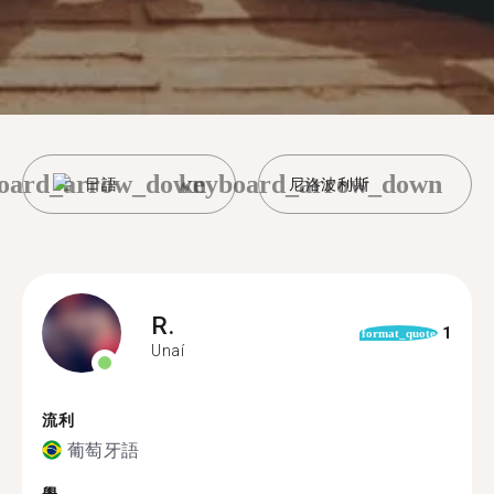
oard_arrow_down
keyboard_arrow_down
日語
尼洛波利斯
R.
1
format_quote
Unaí
流利
葡萄牙語