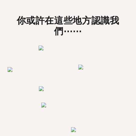
你或許在這些地方認識我
們⋯⋯