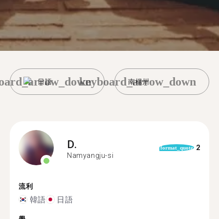
oard_arrow_down
keyboard_arrow_down
日語
南楊州
D.
2
format_quote
Namyangju-si
流利
韓語
日語