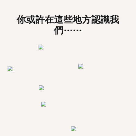
你或許在這些地方認識我
們⋯⋯