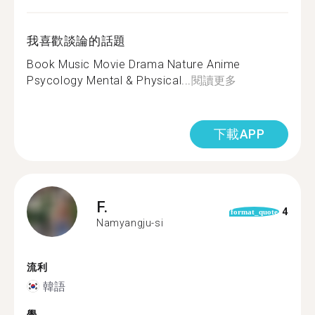
我喜歡談論的話題
Book Music Movie Drama Nature Anime
Psycology Mental & Physical...
閱讀更多
下載APP
F.
4
format_quote
Namyangju-si
流利
韓語
學