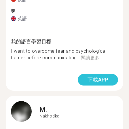
學
英語
我的語言學習目標
I want to overcome fear and psychological
barrier before communicating...
閱讀更多
下載APP
M.
Nakhodka