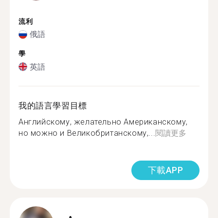
流利
俄語
學
英語
我的語言學習目標
Английскому, желательно Американскому,
но можно и Великобританскому,...
閱讀更多
下載APP