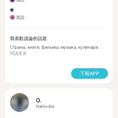
學
英語
我喜歡談論的話題
Страны, книги, фильмы, музыка, кулинари...
閱讀更多
下載APP
O.
Nakhodka