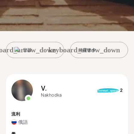
oard_arrow_down
keyboard_arrow_down
日語
納霍德卡
V.
2
format_quote
Nakhodka
流利
俄語