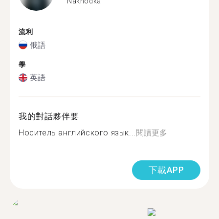
Nakhodka
流利
俄語
學
英語
我的對話夥伴要
Носитель английского язык...
閱讀更多
下載APP