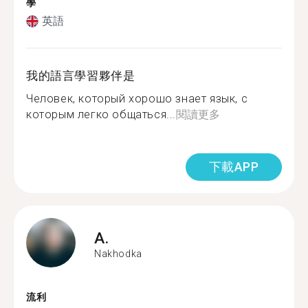
學
英語
我的語言學習夥伴是
Человек, который хорошо знает язык, с
которым легко общаться...
閱讀更多
下載APP
A.
Nakhodka
流利