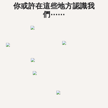
你或許在這些地方認識我
們⋯⋯