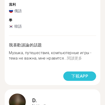
流利
俄語
學
韓語
我喜歡談論的話題
Музыка, путешествия, компьютерные игры -
тема не важна, мне нравится...
閱讀更多
下載APP
D.