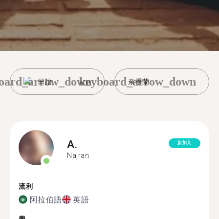
oard_arrow_down
keyboard_arrow_down
日語
奈季蘭
A.
新加入
Najran
流利
阿拉伯語
英語