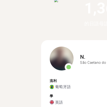
1,
的日語母
N.
São Caetano do 
流利
葡萄牙語
學
英語