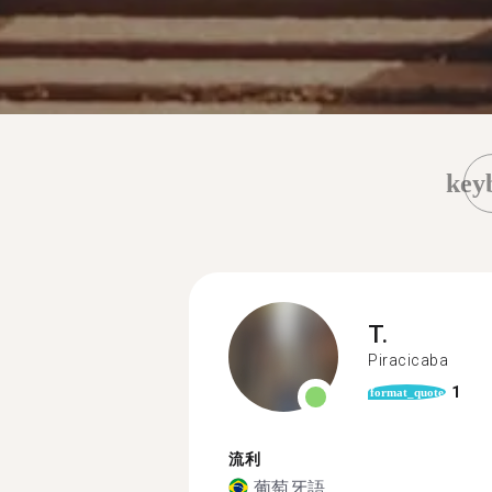
key
T.
Piracicaba
1
format_quote
流利
葡萄牙語