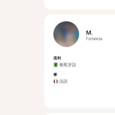
M.
Fortaleza
流利
葡萄牙語
學
法語