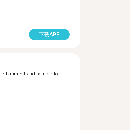
下載APP
ntertainment and be nice to m...