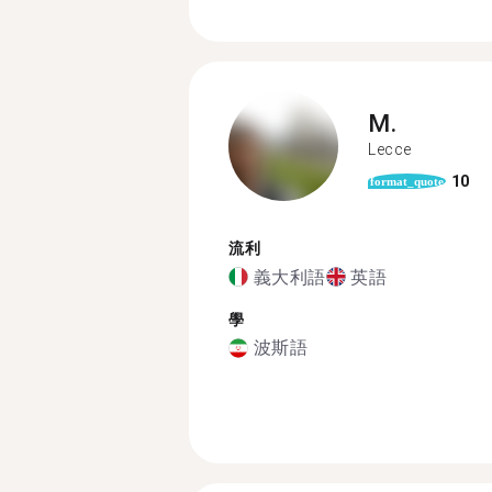
M.
Lecce
10
format_quote
流利
義大利語
英語
學
波斯語