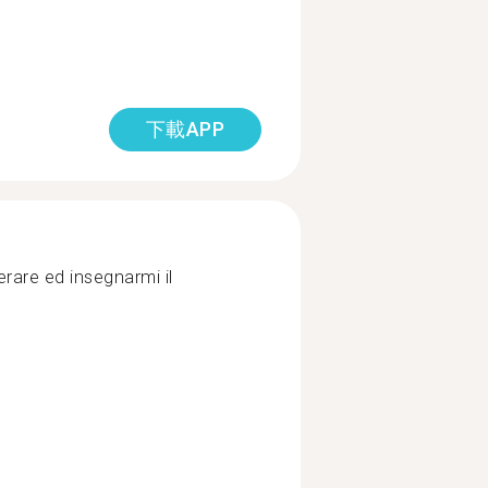
下載APP
rare ed insegnarmi il