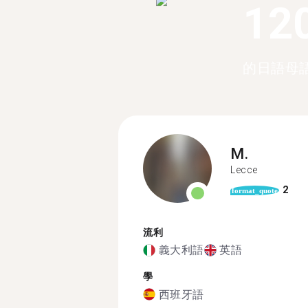
12
的日語母
M.
Lecce
2
format_quote
流利
義大利語
英語
學
西班牙語