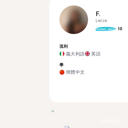
F.
Lecce
10
format_quote
流利
義大利語
英語
學
簡體中文
找到超過