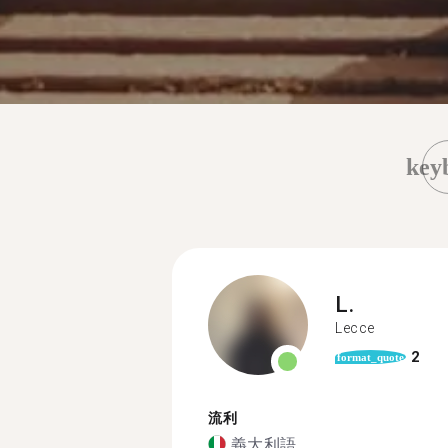
key
L.
Lecce
2
format_quote
流利
義大利語