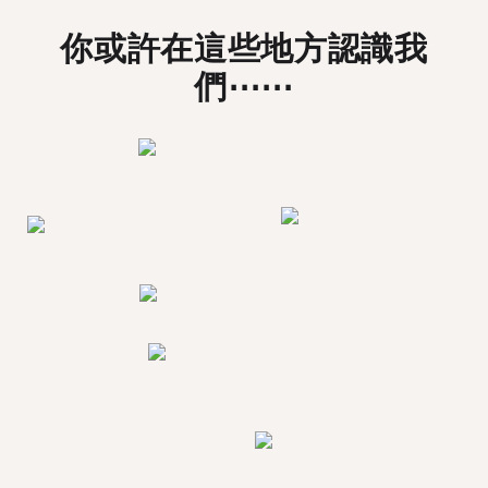
你或許在這些地方認識我
們⋯⋯