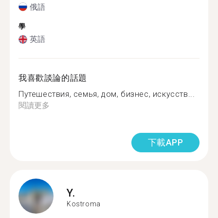
俄語
學
英語
我喜歡談論的話題
Путешествия, семья, дом, бизнес, искусств...
閱讀更多
下載APP
Y.
Kostroma