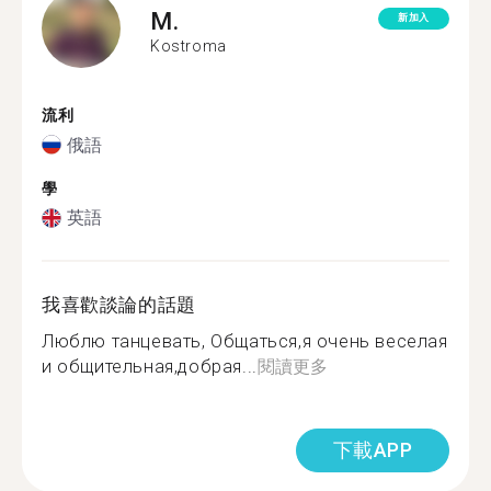
M.
新加入
Kostroma
流利
俄語
學
英語
我喜歡談論的話題
Люблю танцевать, Общаться,я очень веселая
и общительная,добрая...
閱讀更多
下載APP