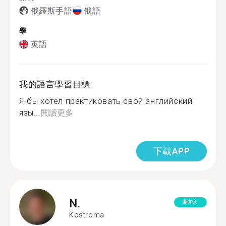
俄羅斯手語
俄語
學
英語
我的語言學習目標
Я-бы хотел практиковать свой английский
язы...
閱讀更多
下載APP
N.
新加入
Kostroma