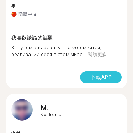
學
簡體中文
我喜歡談論的話題
Хочу разговаривать о саморазвитии,
реализации себя в этом мире,...
閱讀更多
下載APP
M.
Kostroma