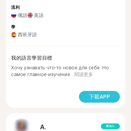
流利
俄語
英語
學
西班牙語
我的語言學習目標
Хочу узнавать что-то новое для себя. Но
самое главное-изучение...
閱讀更多
下載APP
A.
新加入