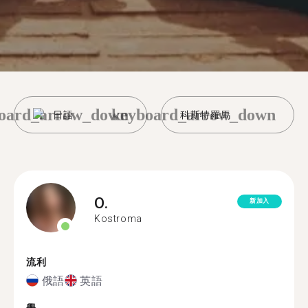
oard_arrow_down
keyboard_arrow_down
日語
科斯特羅馬
O.
新加入
Kostroma
流利
俄語
英語