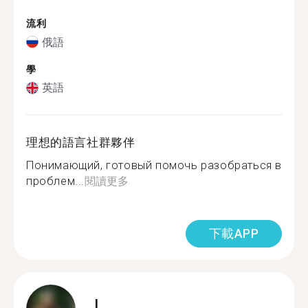
流利
俄語
學
英語
理想的語言社群夥伴
Понимающий, готовый помочь разобраться в
проблем...
閱讀更多
下載APP
L.