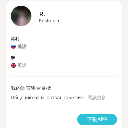
R.
Kostroma
流利
俄語
學
英語
我的語言學習目標
Общению на иностранном язык...
閱讀更多
下載APP