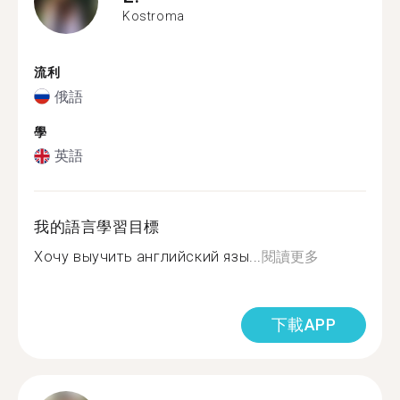
Kostroma
流利
俄語
學
英語
我的語言學習目標
Хочу выучить английский язы...
閱讀更多
下載APP