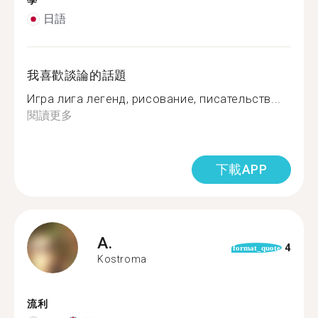
學
日語
我喜歡談論的話題
Игра лига легенд, рисование, писательств...
閱讀更多
下載APP
A.
4
format_quote
Kostroma
流利