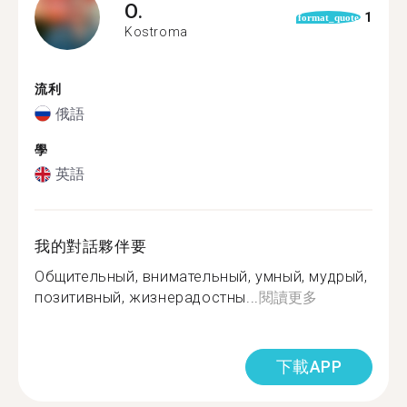
O.
1
format_quote
Kostroma
流利
俄語
學
英語
我的對話夥伴要
Общительный, внимательный, умный, мудрый,
позитивный, жизнерадостны...
閱讀更多
下載APP