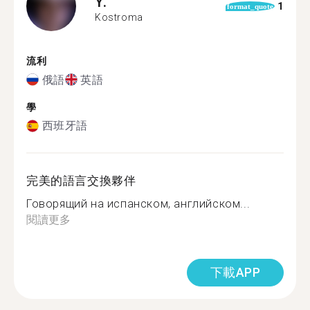
Y.
1
format_quote
Kostroma
流利
俄語
英語
學
西班牙語
完美的語言交換夥伴
Говорящий на испанском, английском...
閱讀更多
下載APP