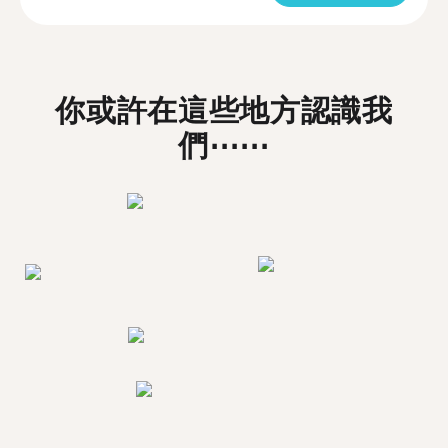
你或許在這些地方認識我
們⋯⋯