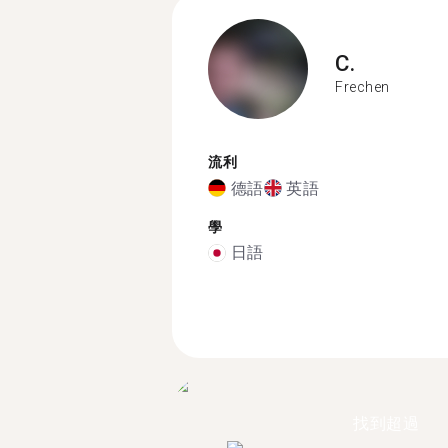
C.
Frechen
流利
德語
英語
學
日語
找到超過