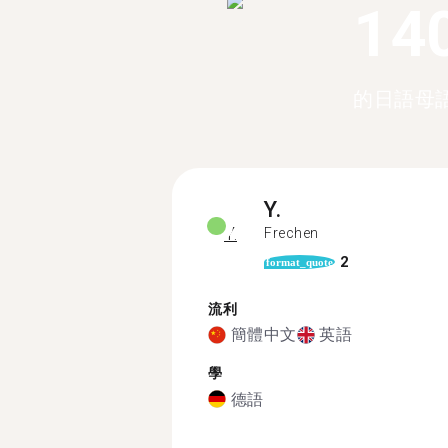
14
的日語母
Y.
Frechen
2
format_quote
流利
簡體中文
英語
學
德語