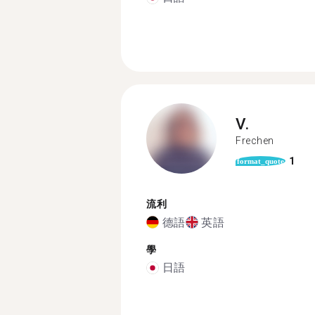
V.
Frechen
1
format_quote
流利
德語
英語
學
日語