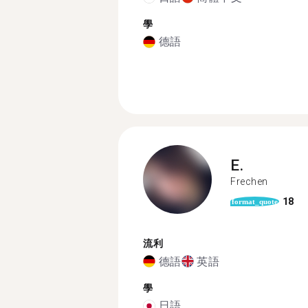
學
德語
E.
Frechen
18
format_quote
流利
德語
英語
學
日語