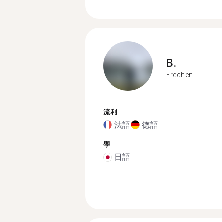
B.
Frechen
流利
法語
德語
學
日語