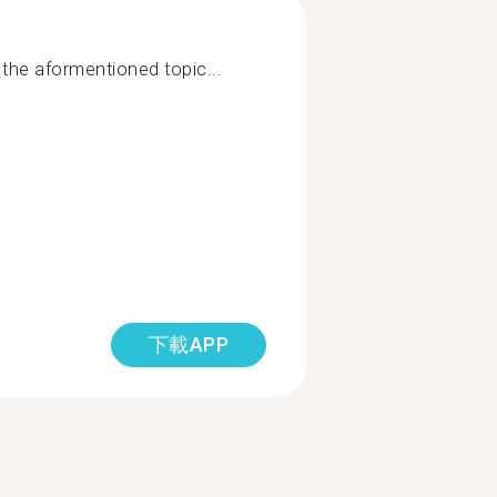
 the aformentioned topic...
下載APP