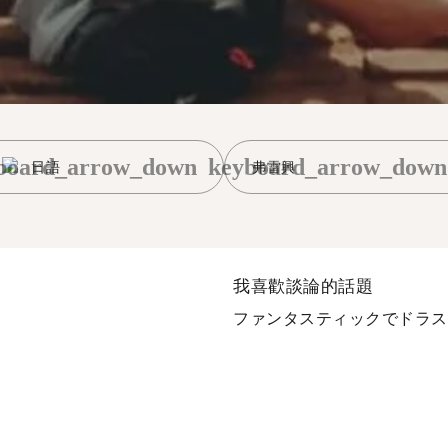
board_arrow_down
keyboard_arrow_down
日語
弗雷興
我喜歡談論的話題
ファンタスティックでドラステ