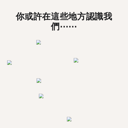
你或許在這些地方認識我
們⋯⋯