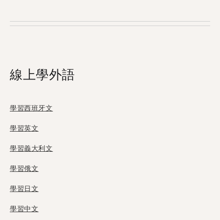
的母語。每個月有超過500,000使用者拜訪
Tandem，當中有18位使用者來自布拉薩。
線上學外語
學習西班牙文
學習英文
學習義大利文
學習俄文
學習日文
學習中文