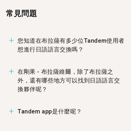
常見問題
您知道在布拉薩有多少位Tandem使用者
想進行日語語言交換嗎？
在布拉薩有18位成員準備好進行日語語言交換。
在剛果 - 布拉薩維爾，除了布拉薩之
外，還有哪些地方可以找到日語語言交
換夥伴呢？
您可以在%%randomCity%%、
Tandem app是什麼呢？
%%randomCity%%，和%%randomCity%%找到日
語的Tandem夥伴.
Tandem為語言交換app，讓使用者能夠教導彼此