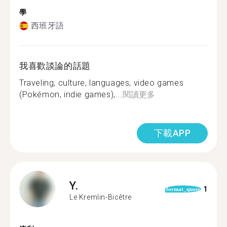
學
西班牙語
我喜歡談論的話題
Traveling, culture, languages, video games
(Pokémon, indie games),...
閱讀更多
下載APP
Y.
1
format_quote
Le Kremlin-Bicêtre