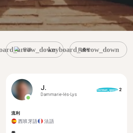
oard_arrow_down
keyboard_arrow_down
日語
貝桑松
J.
2
format_quote
Dammarie-lès-Lys
流利
西班牙語
法語