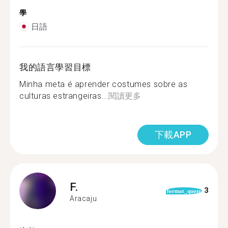
學
日語
我的語言學習目標
Minha meta é aprender costumes sobre as
culturas estrangeiras...
閱讀更多
下載APP
F.
3
format_quote
Aracaju