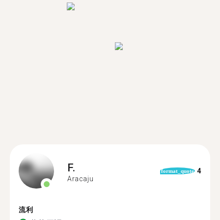
F.
4
format_quote
Aracaju
流利