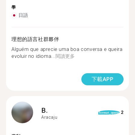
學
日語
理想的語言社群夥伴
Alguém que aprecie uma boa conversa e queira
evoluir no idioma...
閱讀更多
下載APP
B.
2
format_quote
Aracaju