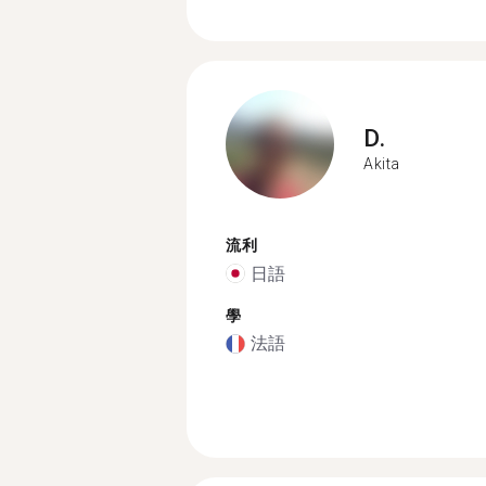
D.
Akita
流利
日語
學
法語