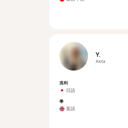
Y.
Akita
流利
日語
學
英語