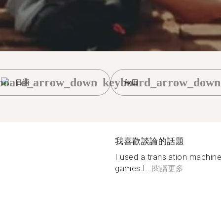
board_arrow_down
keyboard_arrow_down
日語
秋田
我喜歡談論的話題
I used a translation machine
games.I...
閱讀更多