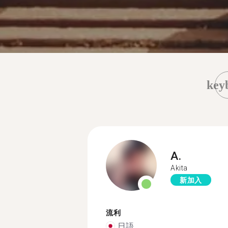
key
A.
Akita
新加入
流利
日語