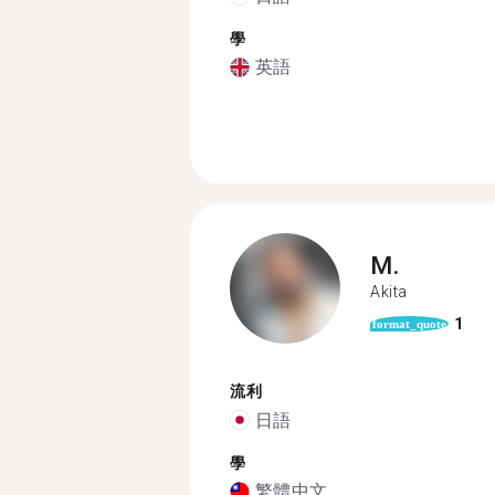
學
英語
M.
Akita
1
format_quote
流利
日語
學
繁體中文