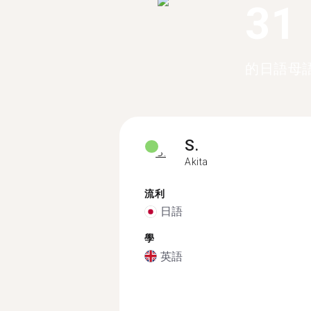
31
的日語母
S.
Akita
流利
日語
學
英語