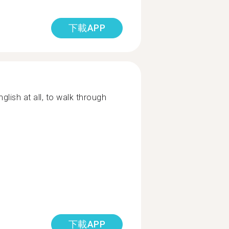
下載APP
glish at all, to walk through
下載APP