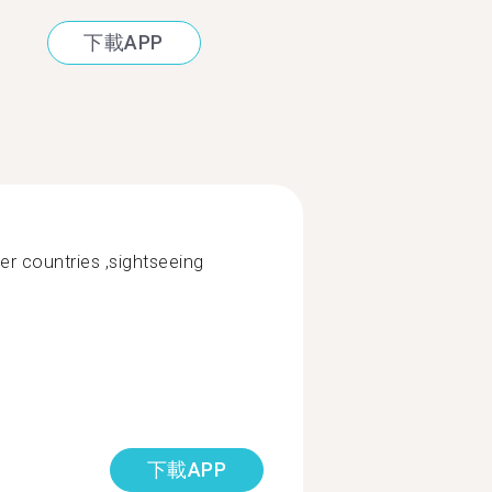
下載APP
her countries ,sightseeing
下載APP