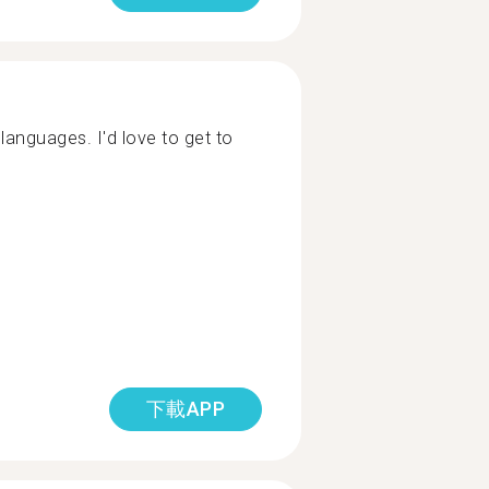
 languages. I'd love to get to
下載APP