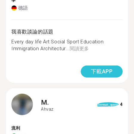
學
德語
我喜歡談論的話題
Every day life Art Social Sport Education
Immigration Architectur...
閱讀更多
下載APP
M.
4
format_quote
Ahvaz
流利