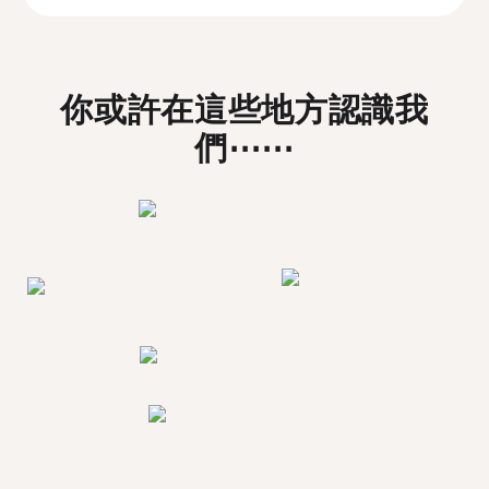
你或許在這些地方認識我
們⋯⋯