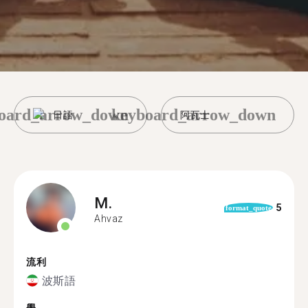
oard_arrow_down
keyboard_arrow_down
日語
阿瓦士
M.
5
format_quote
Ahvaz
流利
波斯語