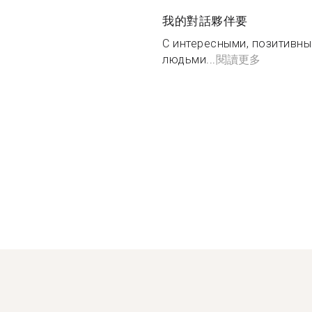
我的對話夥伴要
С интересными, позитивн
людьми...
閱讀更多