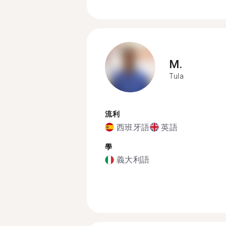
M.
Tula
流利
西班牙語
英語
學
義大利語