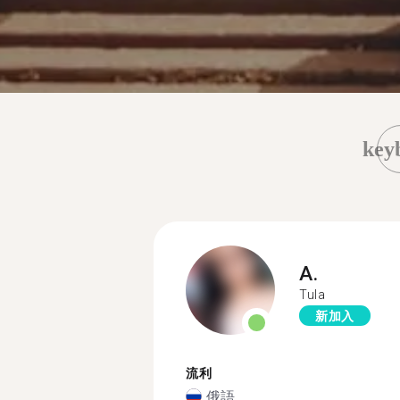
key
A.
Tula
新加入
流利
俄語