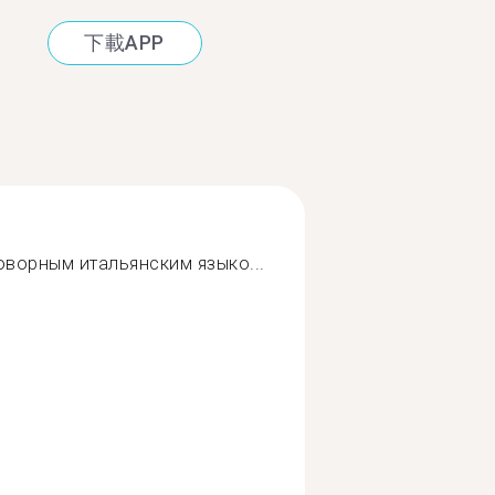
下載APP
ворным итальянским языко...