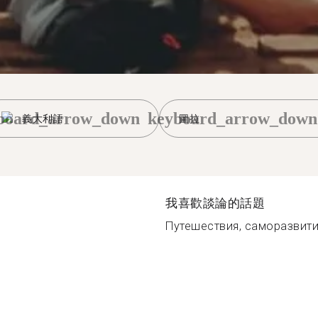
board_arrow_down
keyboard_arrow_down
義大利語
圖拉
我喜歡談論的話題
Путешествия, саморазвити.