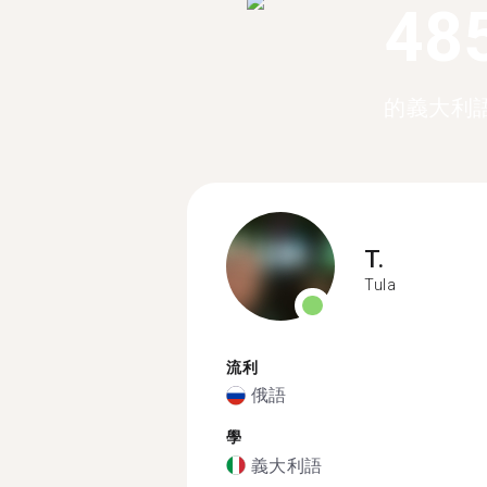
48
的義大利
T.
Tula
流利
俄語
學
義大利語