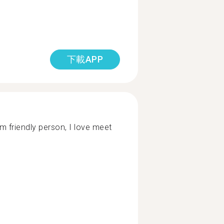
下載APP
'm friendly person, I love meet