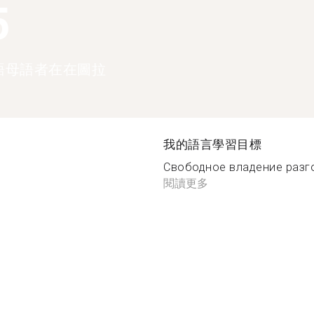
5
語母語者在在圖拉
我的語言學習目標
Свободное владение разго
閱讀更多