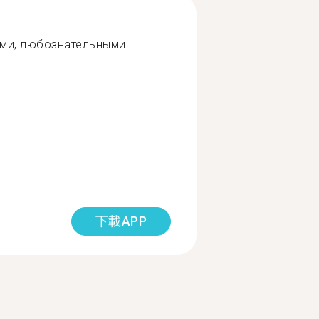
ыми, любознательными
下載APP