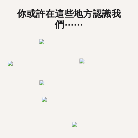
你或許在這些地方認識我
們⋯⋯