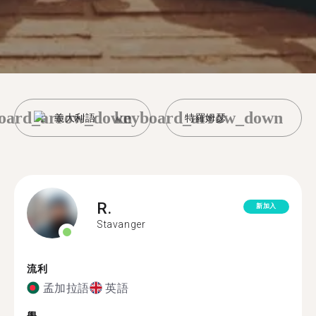
oard_arrow_down
keyboard_arrow_down
義大利語
特羅姆瑟
R.
新加入
Stavanger
流利
孟加拉語
英語