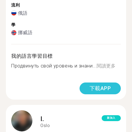
流利
俄語
學
挪威語
我的語言學習目標
Продвинуть свой уровень и знани...
閱讀更多
下載APP
I.
新加入
Oslo