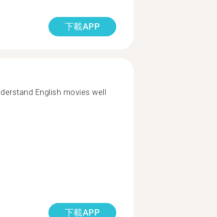
下載APP
nderstand English movies well
下載APP