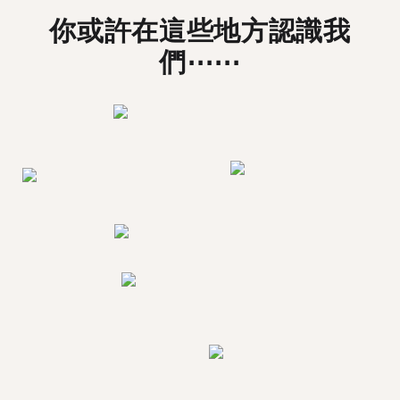
你或許在這些地方認識我
們⋯⋯