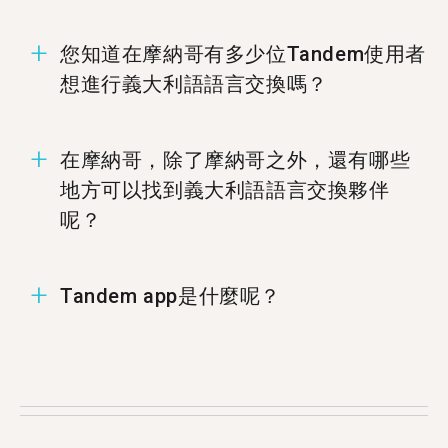
您知道在摩納哥有多少位Tandem使用者
想進行義大利語語言交換嗎？
在摩納哥有1,369位成員準備好進行義大利語語言
在摩納哥，除了摩納哥之外，還有哪些
交換。
地方可以找到義大利語語言交換夥伴
呢？
您可以在%%randomCity%%、
Tandem app是什麼呢？
%%randomCity%%，和%%randomCity%%找到義
大利語的Tandem夥伴.
Tandem為語言交換app，讓使用者能夠教導彼此
的母語。每個月有超過500,000使用者拜訪
Tandem，當中有1,369位使用者來自摩納哥。