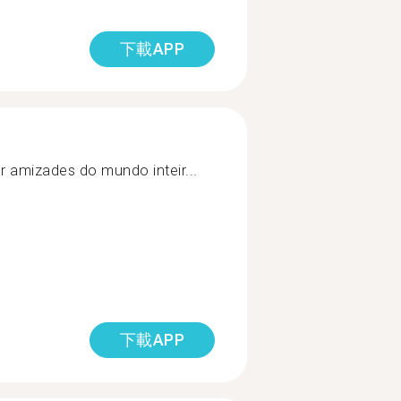
下載APP
r amizades do mundo inteir...
下載APP