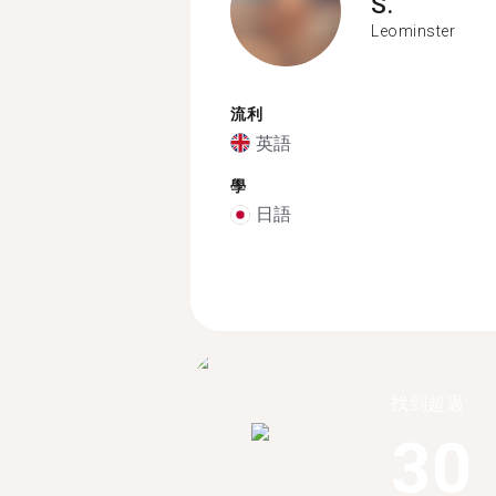
S.
Leominster
流利
英語
學
日語
找到超過
30