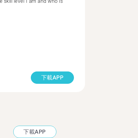
skill level I am and who is
下載APP
下載APP