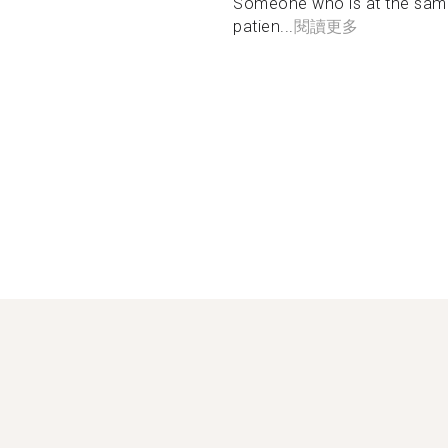
Someone who is at the same 
patien...
閱讀更多