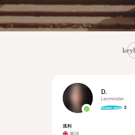
key
D.
Leominster
3
format_quote
流利
英語