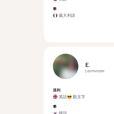
學
義大利語
E.
Leominster
流利
英語
顏文字
學
韓語