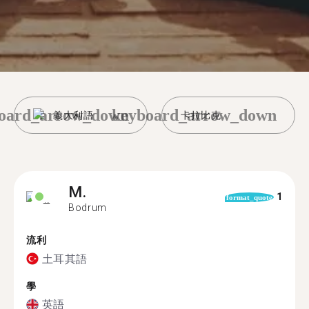
oard_arrow_down
keyboard_arrow_down
義大利語
卡拉比克
M.
1
format_quote
Bodrum
流利
土耳其語
學
英語