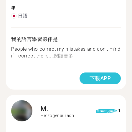
學
日語
我的語言學習夥伴是
People who correct my mistakes and don't mind
if I correct theirs....
閱讀更多
下載APP
M.
1
format_quote
Herzogenaurach