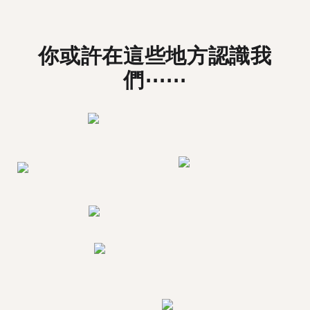
你或許在這些地方認識我
們⋯⋯