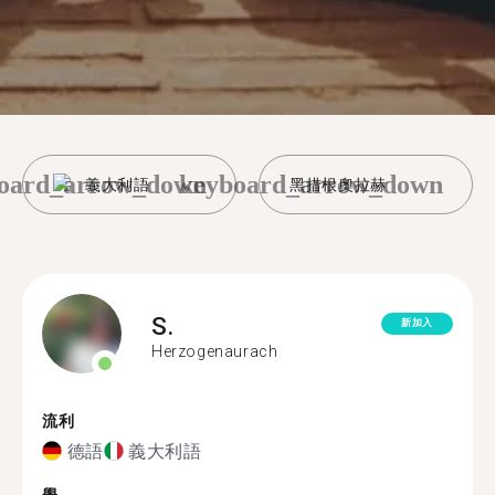
oard_arrow_down
keyboard_arrow_down
義大利語
黑措根奧拉赫
S.
新加入
Herzogenaurach
流利
德語
義大利語