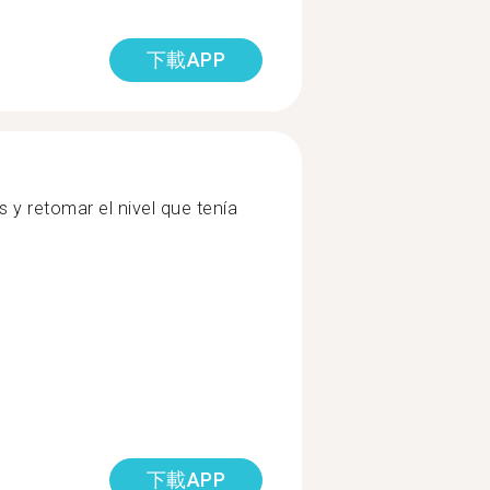
下載APP
s y retomar el nivel que tenía
下載APP