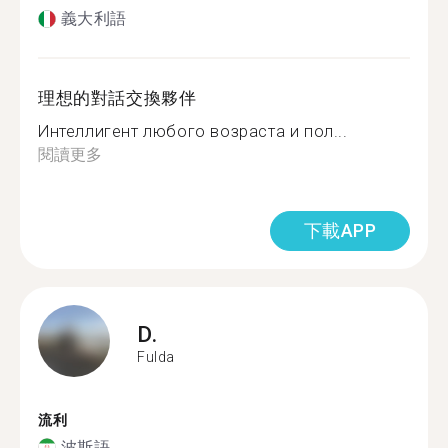
義大利語
理想的對話交換夥伴
Интеллигент любого возраста и пол...
閱讀更多
下載APP
D.
Fulda
流利
波斯語