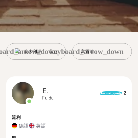
oard_arrow_down
keyboard_arrow_down
義大利語
富爾達
E.
2
format_quote
Fulda
流利
德語
英語