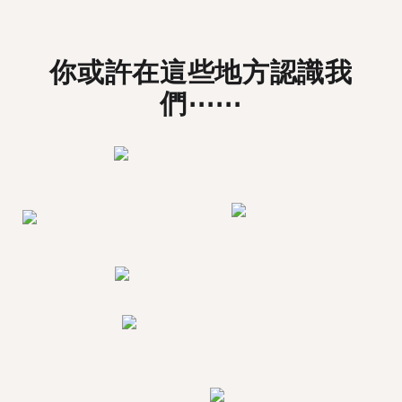
你或許在這些地方認識我
們⋯⋯