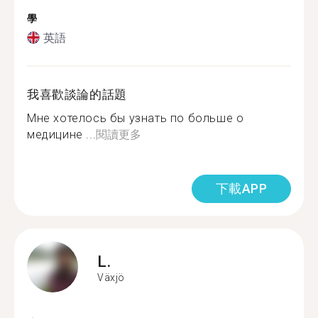
學
英語
我喜歡談論的話題
Мне хотелось бы узнать по больше о
медицине ...
閱讀更多
下載APP
L.
Växjö