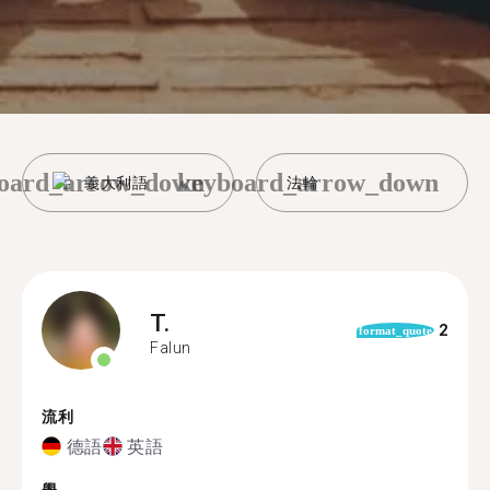
oard_arrow_down
keyboard_arrow_down
義大利語
法輪
T.
2
format_quote
Falun
流利
德語
英語