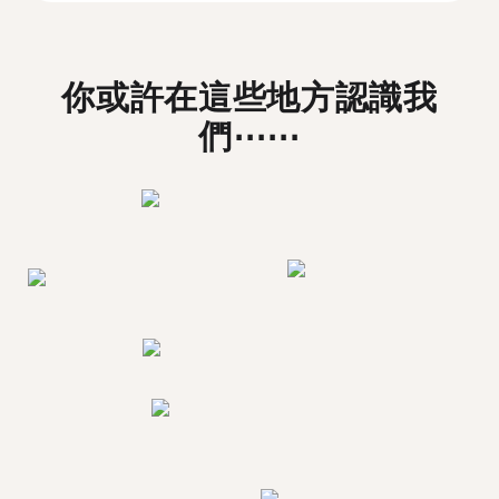
你或許在這些地方認識我
們⋯⋯