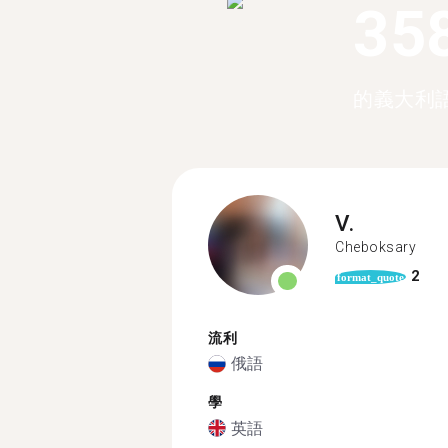
35
的義大利
V.
Cheboksary
2
format_quote
流利
俄語
學
英語