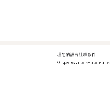
理想的語言社群夥伴
Открытый, понимающий, ве