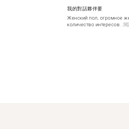
我的對話夥伴要
Женский пол, огромное ж
количество интересов...
閱