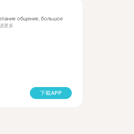
елание общение, большое
讀更多
下載APP