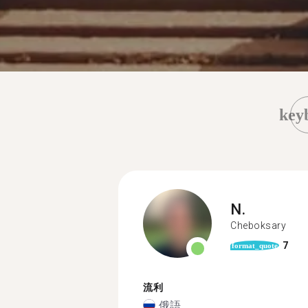
key
N.
Cheboksary
7
format_quote
流利
俄語