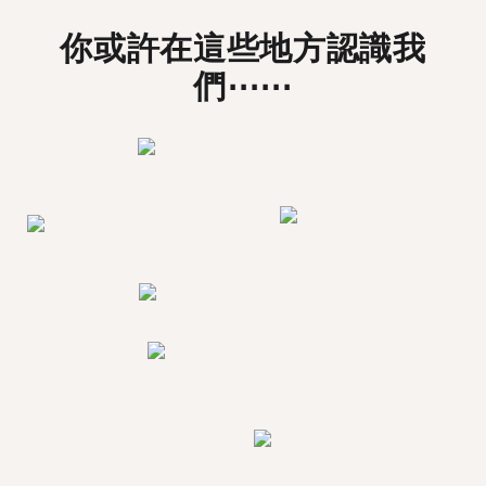
你或許在這些地方認識我
們⋯⋯