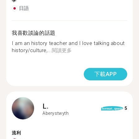
學
日語
我喜歡談論的話題
I am an history teacher and I love talking about
history/culture,...
閱讀更多
下載APP
L.
5
format_quote
Aberystwyth
流利