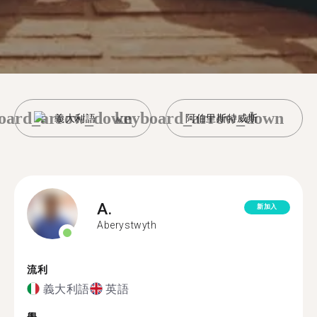
oard_arrow_down
keyboard_arrow_down
義大利語
阿伯里斯特威斯
A.
新加入
Aberystwyth
流利
義大利語
英語