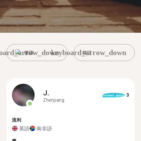
oard_arrow_down
keyboard_arrow_down
德語
鎮江
J.
3
format_quote
Zhenjiang
流利
英語
南非語