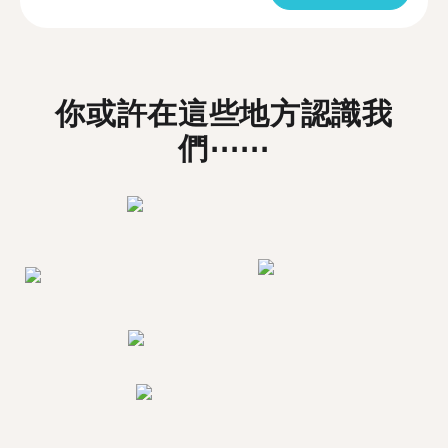
你或許在這些地方認識我
們⋯⋯