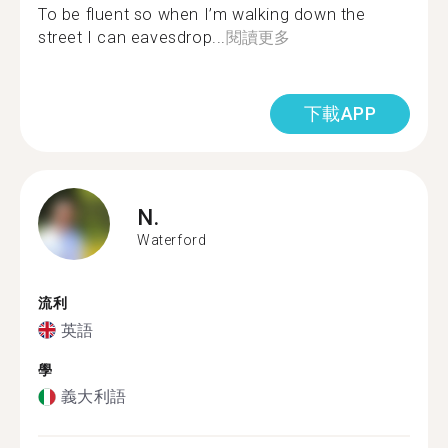
To be fluent so when I’m walking down the
street I can eavesdrop...
閱讀更多
下載APP
N.
Waterford
流利
英語
學
義大利語