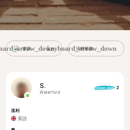
oard_arrow_down
keyboard_arrow_down
德語
沃特福德
S.
2
format_quote
Waterford
流利
英語