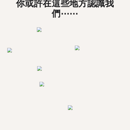
你或許在這些地方認識我
們⋯⋯