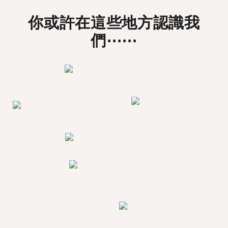
你或許在這些地方認識我
們⋯⋯