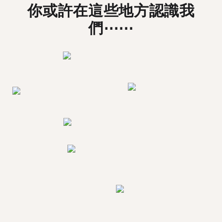
你或許在這些地方認識我
們⋯⋯