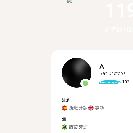
11
的德語母
A.
San Cristobal
103
format_quote
流利
西班牙語
英語
學
葡萄牙語