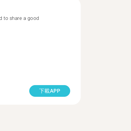
aid to share a good
下載APP