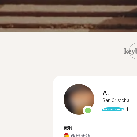
key
A.
San Cristobal
1
format_quote
流利
西班牙語