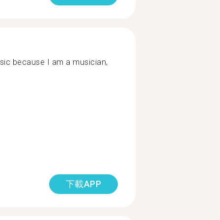
usic because I am a musician,
下載APP