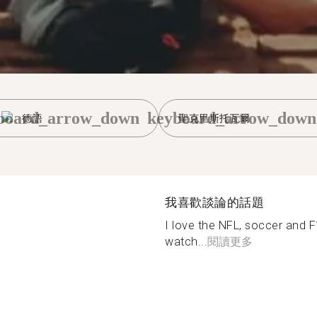
board_arrow_down
keyboard_arrow_down
德語
聖克里斯托瓦爾
我喜歡談論的話題
I love the NFL, soccer and F
watch...
閱讀更多