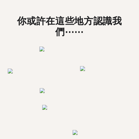
你或許在這些地方認識我
們⋯⋯