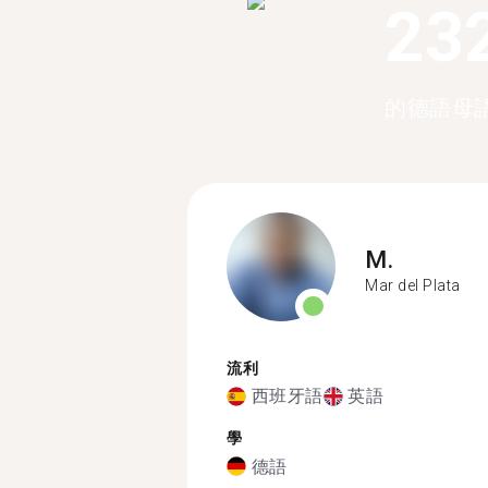
23
的德語母
M.
Mar del Plata
流利
西班牙語
英語
學
德語