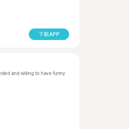
下載APP
ded and willing to have funny