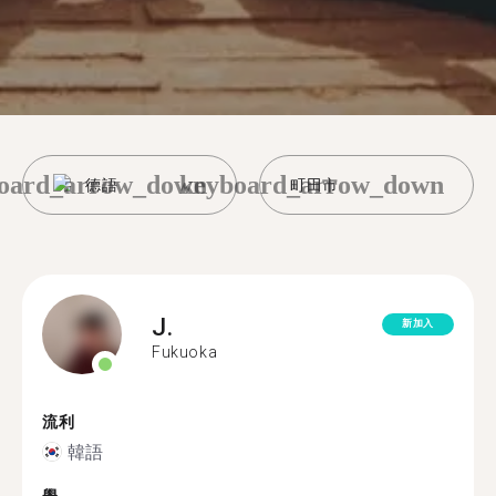
oard_arrow_down
keyboard_arrow_down
德語
町田市
J.
新加入
Fukuoka
流利
韓語