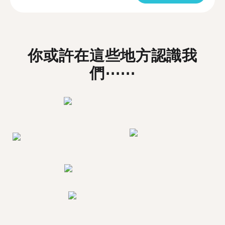
你或許在這些地方認識我
們⋯⋯