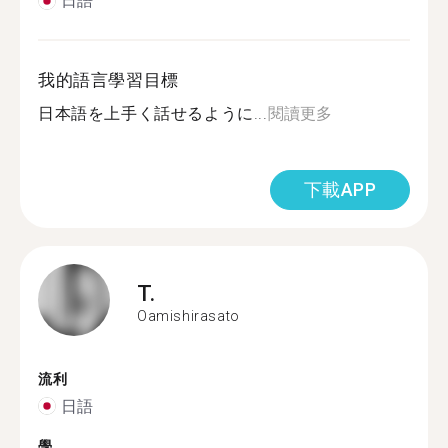
日語
我的語言學習目標
日本語を上手く話せるように...
閱讀更多
下載APP
T.
Oamishirasato
流利
日語
學